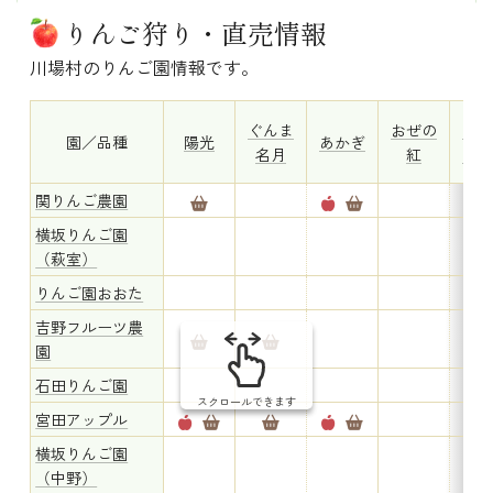
りんご狩り・直売情報
川場村のりんご園情報です。
ぐんま
おぜの
スリ
園／品種
陽光
あかぎ
名月
紅
レッ
関りんご農園
横坂りんご園
（萩室）
りんご園おおた
吉野フルーツ農
園
石田りんご園
スクロールできます
宮田アップル
横坂りんご園
（中野）