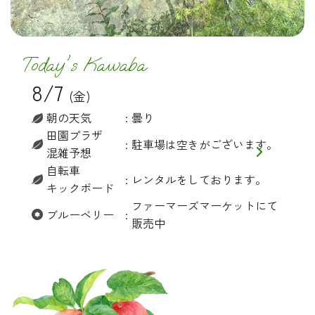
Today's Kawaba
8/7
(金)
朝の天気
曇り
田園プラザ
駐車場は空きがございます。
混雑予想
自転車
レンタルをしております。
キックボード
ファーマーズマーケットにて
ブルーベリー
販売中