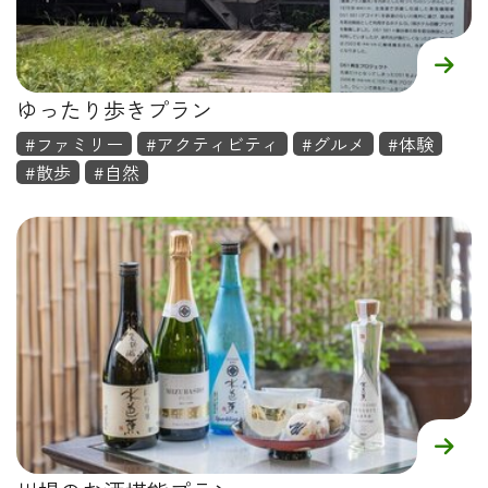
ゆったり歩きプラン
#ファミリー
#アクティビティ
#グルメ
#体験
#散歩
#自然