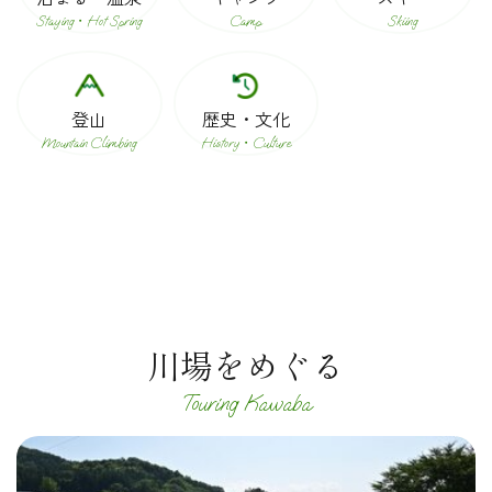
Staying・hot Spring
Camp
Skiing
登山
歴史・文化
Mountain Climbing
History・Culture
川場をめぐる
Touring Kawaba